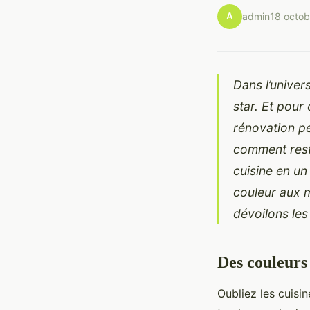
A
admin
18 octo
Dans l’univer
star. Et pour
rénovation pe
comment rest
cuisine en u
couleur aux m
dévoilons le
Des couleurs
Oubliez les cuisi