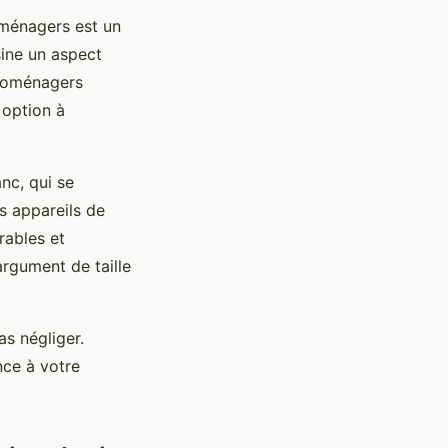
roménagers est un
sine un aspect
troménagers
 option à
nc, qui se
s appareils de
rables et
argument de taille
as négliger.
nce à votre