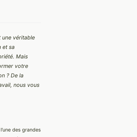
t une véritable
n et sa
riété. Mais
ormer votre
n ? De la
avail, nous vous
 l’une des grandes