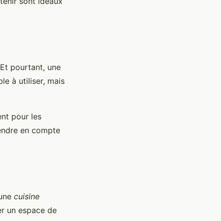
tenir sont idéaux
 Et pourtant, une
e à utiliser, mais
ent pour les
prendre en compte
 une
cuisine
er un espace de