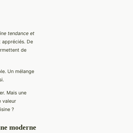
ine tendance et
t appréciés. De
ermettent de
mble. Un mélange
i.
er. Mais une
e valeur
isine ?
sine moderne