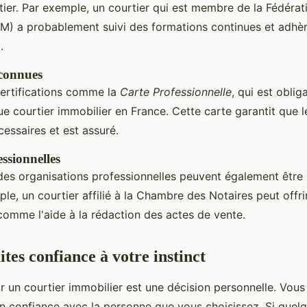
urtier. Par exemple, un courtier qui est membre de la Fédéra
IM) a probablement suivi des formations continues et adhè
.
econnues
ertifications comme la
Carte Professionnelle
, qui est oblig
e courtier immobilier en France. Cette carte garantit que le
cessaires et est assuré.
essionnelles
à des organisations professionnelles peuvent également être
le, un courtier affilié à la Chambre des Notaires peut offri
omme l'aide à la rédaction des actes de vente.
ites confiance à votre instinct
ir un courtier immobilier est une décision personnelle. Vou
t en confiance avec la personne que vous choisissez. Si que