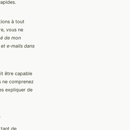
rapides.
tions à tout
re, vous ne
ité de mon
 et e-mails dans
it être capable
us ne comprenez
es expliquer de
s
rtant de