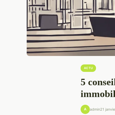
ACTU
5 consei
immobil
A
admin
21 janvi