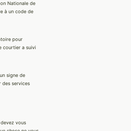
tion Nationale de
re à un code de
atoire pour
 courtier a suivi
 un signe de
r des services
s devez vous
lque chose ne vous